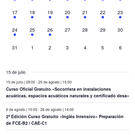
eventos,
eventos,
eventos,
eventos,
eventos,
eventos,
eventos
2
2
2
2
2
2
2
17
18
19
20
21
22
23
eventos,
eventos,
eventos,
eventos,
eventos,
eventos,
eventos
2
3
1
0
0
0
0
24
25
26
27
28
29
30
eventos,
eventos,
evento,
eventos,
eventos,
eventos,
eventos
0
0
0
0
0
0
0
31
1
2
3
4
5
6
eventos,
eventos,
eventos,
eventos,
eventos,
eventos,
eventos
15 de julio
15 de julio | 09:00
-
25 de agosto | 15:00
Curso Oficial Gratuito «Socorrista en instalaciones
acuáticas, espacios acuáticos naturales y certificado desa»
6 de agosto | 10:00
-
26 de agosto | 14:00
2ª Edición Curso Gratuito «Inglés Intensivo» Preparación
de FCE-B2 / CAE-C1