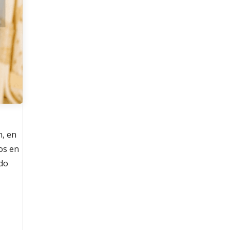
n, en
os en
ado