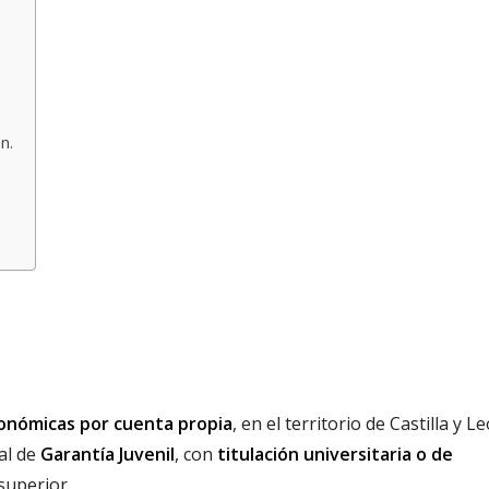
n.
conómicas por cuenta propia
, en el territorio de Castilla y L
nal de
Garantía Juvenil
, con
titulación universitaria o de
superior.