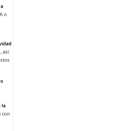
ta
A o
ividad
s
, así
estos
es
 la
s con