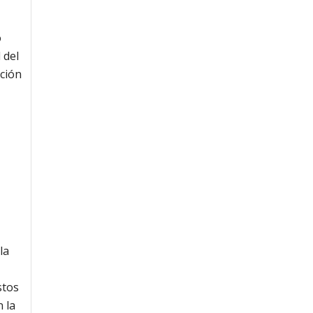
o
 del
nción
la
stos
n la