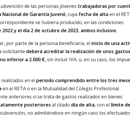
 subvención de las personas jóvenes
trabajadoras por cuen
a Nacional de Garantía Juvenil
, cuya
fecha de alta
en el RET
correspondiente se hubiera producido, en las condiciones
e 2022 y el día 2 de octubre de 2023
,
ambos inclusive.
, por parte de la persona beneficiaria, el
inicio de una act
a solicitante
deberá acreditar la realización de unos gasto
no inferior a 2.000 €,
sin incluir IVA, o, en su caso, los impu
 realizados en el
periodo comprendido entre los tres mes
a
en el RETA o en la Mutualidad del Colegio Profesional
te anteriores si se trata de gastos realizados en bienes
diatamente posteriores
al citado
día de alta
, con el
límite de
 subvención, no admitiéndose en ningún caso los efectuado