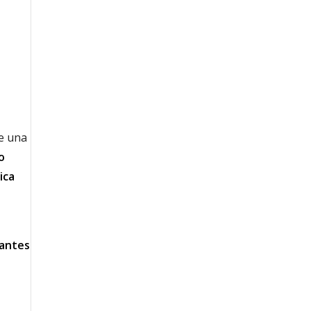
de una
o
ica
antes