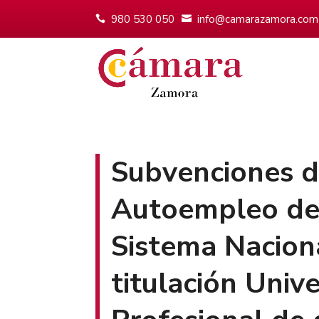
980 530 050
info@camarazamora.com
Subvenciones di
Autoempleo de j
Sistema Naciona
titulación Univ