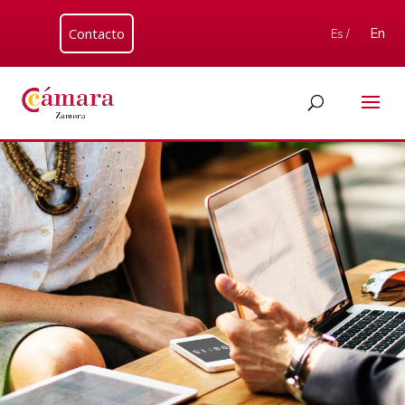
Contacto
En
Es /