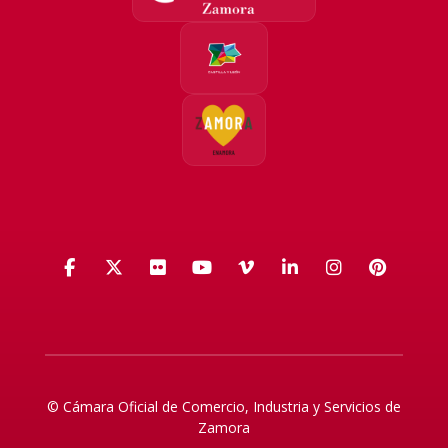
Facebook
X (Twitter)
Flickr
YouTube
Vimeo
LinkedIn
Instagra
Pinte
© Cámara Oficial de Comercio, Industria y Servicios de
Zamora