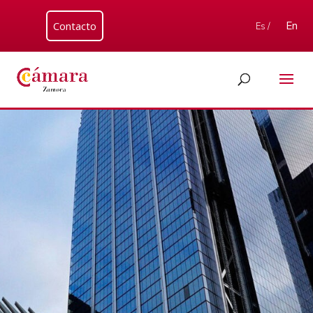
Contacto
En
Es /