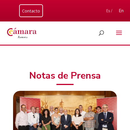
Contacto
En
Es /
Notas de Prensa