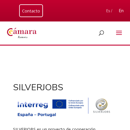
Contacto
En
Es /
SILVERJOBS
SILVERJOBS es un proyecto de cooperación