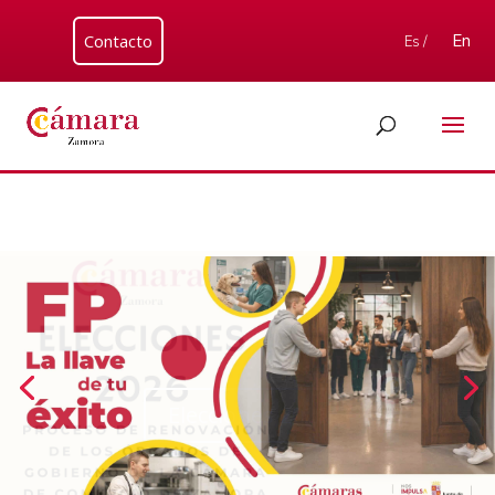
Contacto
En
Es /
FP LA LLAVE DE TU ÉXITO