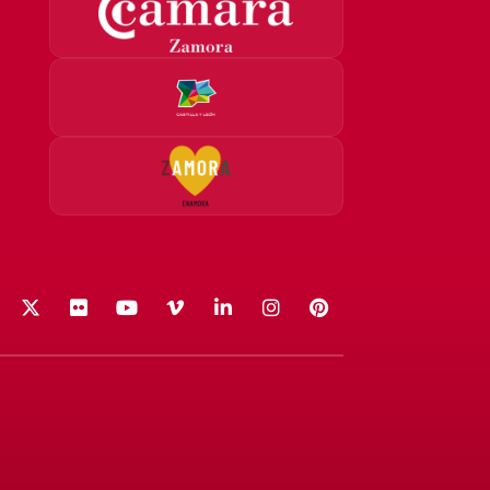
acebook
X (Twitter)
Flickr
YouTube
Vimeo
LinkedIn
Instagram
Pinterest