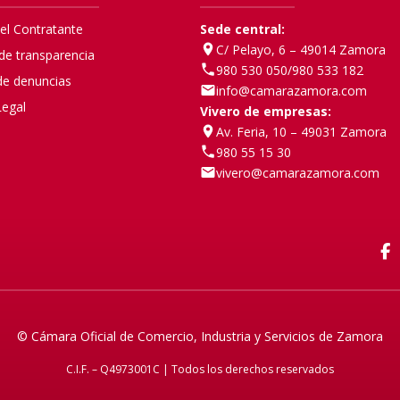
del Contratante
Sede central:
C/ Pelayo, 6 – 49014 Zamora
 de transparencia
980 530 050
/
980 533 182
de denuncias
info@camarazamora.com
Legal
Vivero de empresas:
Av. Feria, 10 – 49031 Zamora
980 55 15 30
vivero@camarazamora.com
F
© Cámara Oficial de Comercio, Industria y Servicios de Zamora
C.I.F. – Q4973001C | Todos los derechos reservados