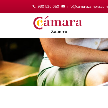
980 530 050
info@camarazamora.com