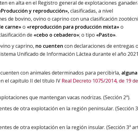
sten en alta en el Registro general de explotaciones ganade
«Producción y reproducción»,
clasificadas, a nivel
nes de bovino, ovino o caprino con una clasificación zootécn
de carne»
o
«reproducción para producción mixta»
o
lasificación de
«cebo o cebadero»
; o tipo
«Pasto»
.
ovino y caprino,
no cuenten
con declaraciones de entregas 
 Sistema Unificado de Información Láctea durante el año 202
y cuenten con animales determinados para percibirla,
alguna
n el capítulo II del título IV
Real Decreto 1075/2014, de 19 d
xplotaciones que mantengan vacas nodrizas. (Sección 2ª).
tes de otra explotación en la región peninsular. (Sección 3ª
es de otra explotación en la región insular. (Sección 3ª art