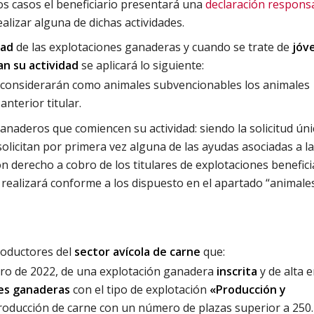
tos casos el beneficiario presentará una
declaración respons
lizar alguna de dichas actividades.
dad
de las explotaciones ganaderas y cuando se trate de
jóv
an su actividad
se aplicará lo siguiente:
e considerarán como animales subvencionables los animales
nterior titular.
anaderos que comiencen su actividad: siendo la solicitud úni
solicitan por primera vez alguna de las ayudas asociadas a l
n derecho a cobro de los titulares de explotaciones benefici
e realizará conforme a los dispuesto en el apartado “animale
roductores del
sector avícola de carne
que:
nero de 2022, de una explotación ganadera
inscrita
y de alta e
nes ganaderas
con el tipo de explotación
«Producción y
roducción de carne con un número de plazas superior a 250