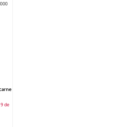
.000
 carne
19 de