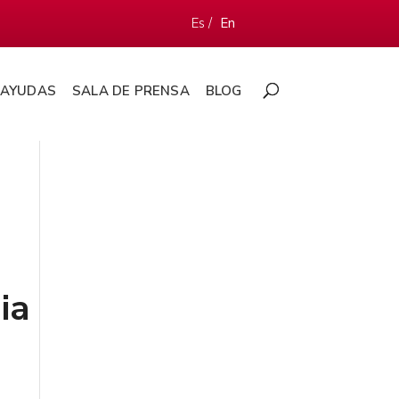
Es /
En
AYUDAS
SALA DE PRENSA
BLOG
s
ia