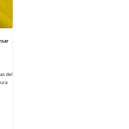
nsar
as del
tura