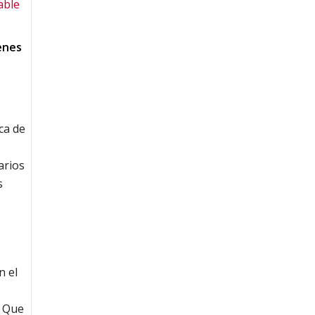
able
enes
ca de
a
arios
s
n el
. Que