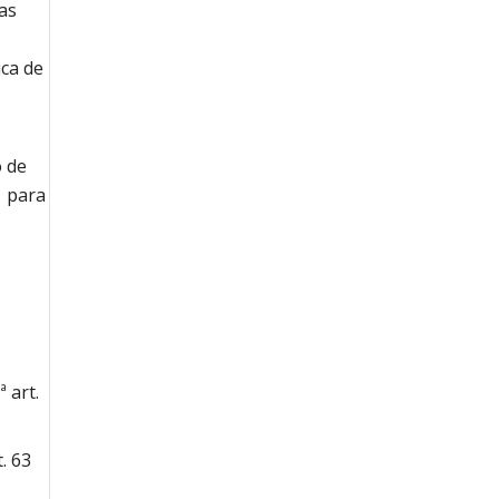
ras
ica de
o de
1 para
e
 art.
. 63