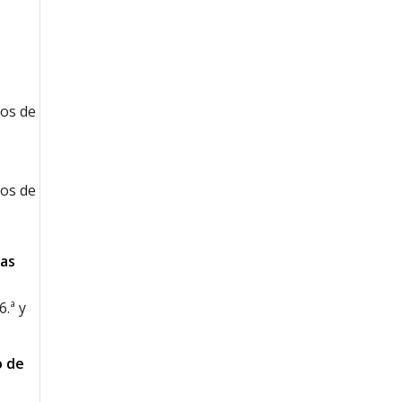
hos de
hos de
as
.ª y
o de