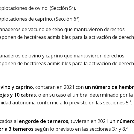
plotaciones de ovino. (Sección 5ª).
plotaciones de caprino. (Sección 6ª).
ganaderos de vacuno de cebo que mantuvieron derechos
isponen de hectáreas admisibles para la activación de derec
ganaderos de ovino y caprino que mantuvieron derechos
isponen de hectáreas admisibles para la activación de derec
vino y caprino
, contaran en 2021 con
un número de hembr
vejas y 10 cabras
, o en su caso el umbral determinado por la
dad autónoma conforme a lo previsto en las secciones 5.ª, 6
icados al
engorde de terneros
, tuvieran en 2021
un númer
or a 3 terneros
según lo previsto en las secciones 3.ª y 8.ª