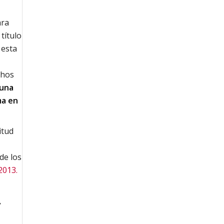
ara
 título
 esta
chos
guna
ma en
itud
de los
2013.
,