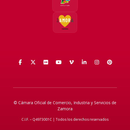
Facebook
X (Twitter)
Flickr
YouTube
Vimeo
LinkedIn
Instagra
Pinte
© Cámara Oficial de Comercio, Industria y Servicios de
Zamora
C.I.F. – Q4973001C | Todos los derechos reservados