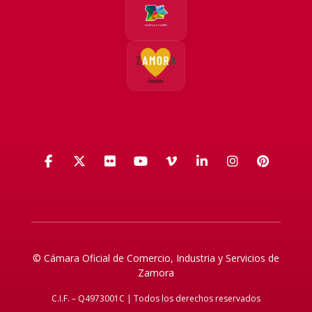
Facebook
X (Twitter)
Flickr
YouTube
Vimeo
LinkedIn
Instagra
Pinte
© Cámara Oficial de Comercio, Industria y Servicios de
Zamora
C.I.F. – Q4973001C | Todos los derechos reservados