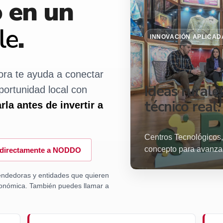
o en un
le
.
INNOVACIÓN APLICAD
ra te ayuda a conectar
Ideas rurale
portunidad local con
técnico real.
arla antes de invertir a
Centros Tecnológicos,
concepto para avanza
r directamente a NODDO
ndedoras y entidades que quieren
económica. También puedes llamar a