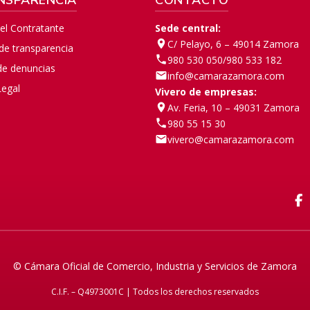
del Contratante
Sede central:
C/ Pelayo, 6 – 49014 Zamora
 de transparencia
980 530 050
/
980 533 182
de denuncias
info@camarazamora.com
Legal
Vivero de empresas:
Av. Feria, 10 – 49031 Zamora
980 55 15 30
vivero@camarazamora.com
F
© Cámara Oficial de Comercio, Industria y Servicios de Zamora
C.I.F. – Q4973001C | Todos los derechos reservados