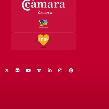
acebook
X (Twitter)
Flickr
YouTube
Vimeo
LinkedIn
Instagram
Pinterest