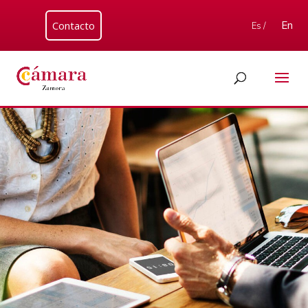
Contacto
En
Es /