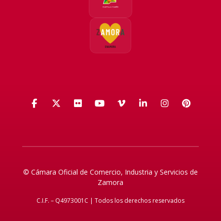
Facebook
X (Twitter)
Flickr
YouTube
Vimeo
LinkedIn
Instagra
Pinte
© Cámara Oficial de Comercio, Industria y Servicios de
Zamora
C.I.F. – Q4973001C | Todos los derechos reservados