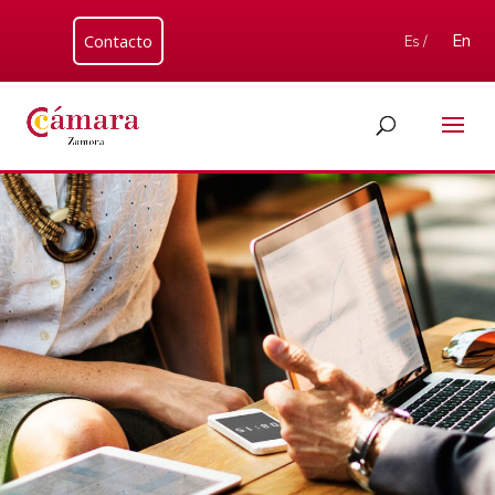
Contacto
En
Es /