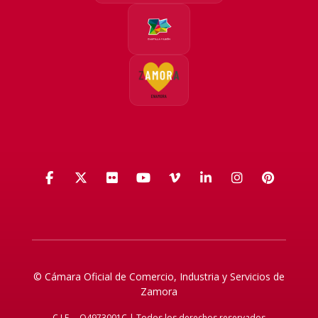
Facebook
X (Twitter)
Flickr
YouTube
Vimeo
LinkedIn
Instagra
Pinte
© Cámara Oficial de Comercio, Industria y Servicios de
Zamora
C.I.F. – Q4973001C | Todos los derechos reservados