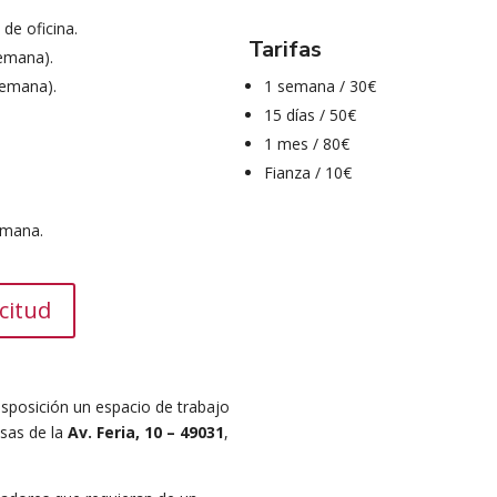
de oficina.
Tarifas
semana).
1 semana / 30€
semana).
15 días / 50€
1 mes / 80€
Fianza / 10€
semana.
citud
posición un espacio de trabajo
sas de la
Av. Feria, 10 – 49031
,