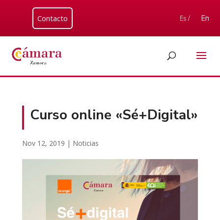
Contacto
En
Es /
Curso online «Sé+Digital»
Nov 12, 2019
|
Noticias