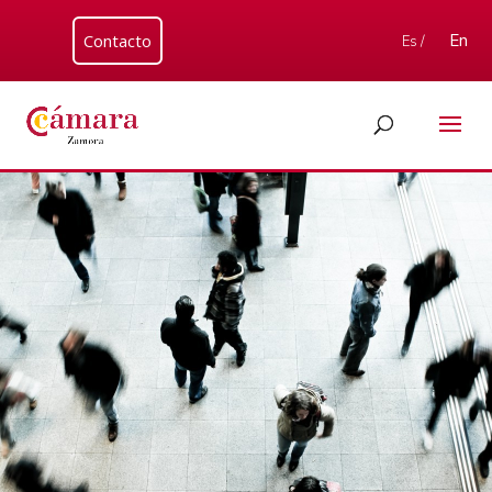
Contacto
En
Es /