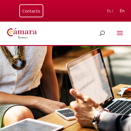
Contacto
En
Es /