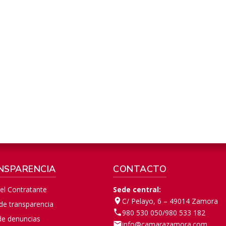
NSPARENCIA
CONTACTO
del Contratante
Sede central:
C/ Pelayo, 6 – 49014 Zamora
 de transparencia
980 530 050
/
980 533 182
de denuncias
info@camarazamora.com