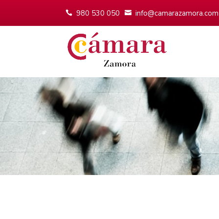
980 530 050
info@camarazamora.com