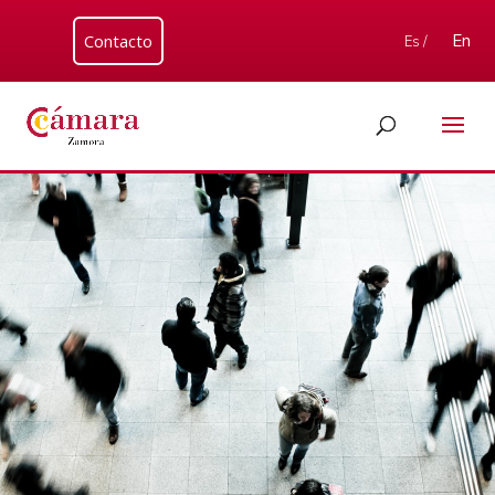
Contacto
En
Es /