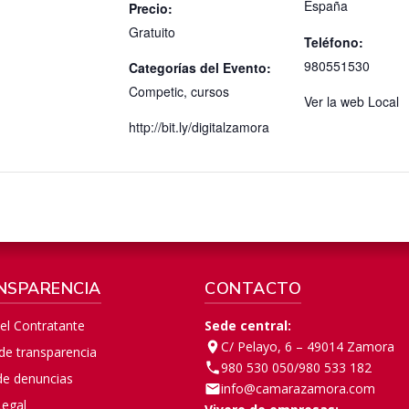
España
Precio:
Gratuito
Teléfono:
980551530
Categorías del Evento:
Competic
,
cursos
Ver la web Local
http://bit.ly/digitalzamora
NSPARENCIA
CONTACTO
del Contratante
Sede central:
C/ Pelayo, 6 – 49014 Zamora
 de transparencia
980 530 050
/
980 533 182
de denuncias
info@camarazamora.com
Legal