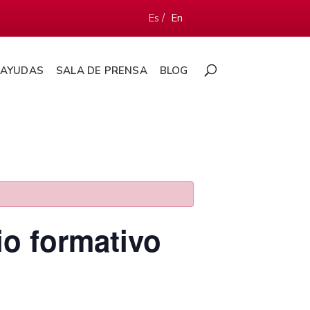
Es /
En
AYUDAS
SALA DE PRENSA
BLOG
io formativo