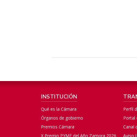
INSTITUCIÓN
TRA
Qué es la Cámara
Perfil 
Órganos de gobierno
Portal
Premios Cámara
Canal 
X Premio PYME del Año Zamora 2026
Aviso 