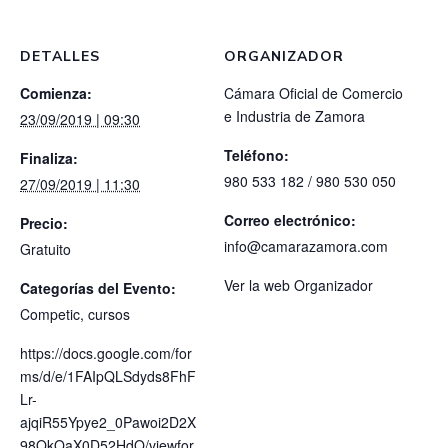
DETALLES
ORGANIZADOR
Comienza:
Cámara Oficial de Comercio
e Industria de Zamora
23/09/2019 | 09:30
Teléfono:
Finaliza:
980 533 182 / 980 530 050
27/09/2019 | 11:30
Correo electrónico:
Precio:
info@camarazamora.com
Gratuito
Ver la web Organizador
Categorías del Evento:
Competic
,
cursos
https://docs.google.com/for
ms/d/e/1FAIpQLSdyds8FhF
Lr-
ajqiR55Ypye2_0Pawoi2D2X
98OkOaX0D52HdQ/viewfor