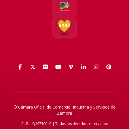
Facebook
X (Twitter)
Flickr
YouTube
Vimeo
LinkedIn
Instagra
Pinte
© Cámara Oficial de Comercio, Industria y Servicios de
Zamora
C.I.F. – Q4973001C | Todos los derechos reservados