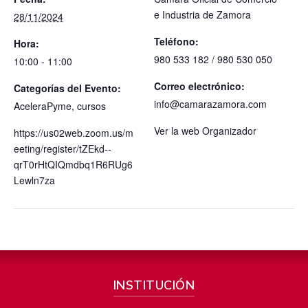
e Industria de Zamora
28/11/2024
Teléfono:
Hora:
980 533 182 / 980 530 050
10:00 - 11:00
Correo electrónico:
Categorías del Evento:
info@camarazamora.com
AceleraPyme
,
cursos
Ver la web Organizador
https://us02web.zoom.us/m
eeting/register/tZEkd--
qrT0rHtQIQmdbq1R6RUg6
Lewln7za
INSTITUCIÓN