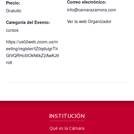
Correo electrónico:
Precio:
info@camarazamora.com
Gratuito
Ver la web Organizador
Categoría del Evento:
cursos
https://us02web.zoom.us/m
eeting/register/tZ0qduigrTIr
GtVQRHcI0OkN6kZ2AwKJ9
ro6
INSTITUCIÓN
Qué es la Cámara