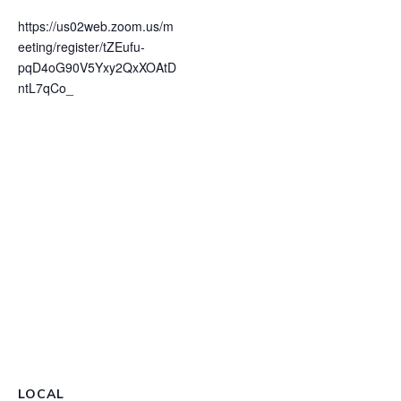
https://us02web.zoom.us/m
eeting/register/tZEufu-
pqD4oG90V5Yxy2QxXOAtD
ntL7qCo_
LOCAL