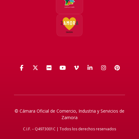
Facebook
X (Twitter)
Flickr
YouTube
Vimeo
LinkedIn
Instagra
Pinte
© Cámara Oficial de Comercio, Industria y Servicios de
Zamora
C.I.F. – Q4973001C | Todos los derechos reservados