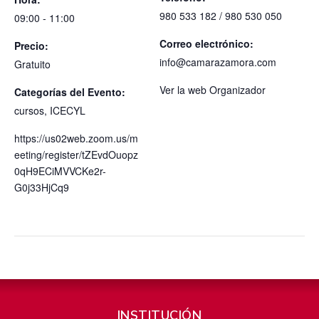
980 533 182 / 980 530 050
09:00 - 11:00
Correo electrónico:
Precio:
info@camarazamora.com
Gratuito
Ver la web Organizador
Categorías del Evento:
cursos
,
ICECYL
https://us02web.zoom.us/m
eeting/register/tZEvdOuopz
0qH9ECiMVVCKe2r-
G0j33HjCq9
INSTITUCIÓN