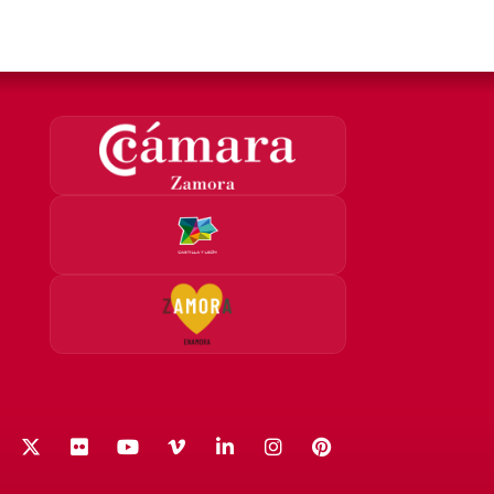
acebook
X (Twitter)
Flickr
YouTube
Vimeo
LinkedIn
Instagram
Pinterest