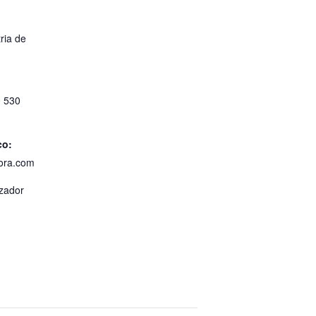
ria de
0 530
co:
ora.com
izador