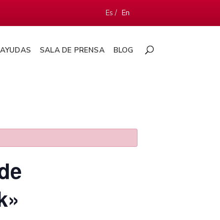
Es /
En
AYUDAS
SALA DE PRENSA
BLOG
 de
k»