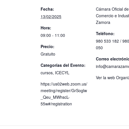
Fecha:
Cámara Oficial de
Comercio e Indust
13/02/2025
Zamora
Hora:
Teléfono:
09:00 - 11:00
980 533 182 / 98
Precio:
050
Gratuito
Correo electróni
Categorías del Evento:
info@camarazam
cursos
,
ICECYL
Ver la web Organ
https://us02web.zoom.us/
meeting/register/GrSoglw
_Qeu_MWhscL-
55w#/registration