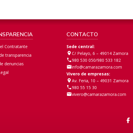
NSPARENCIA
CONTACTO
del Contratante
Sede central:
C/ Pelayo, 6 – 49014 Zamora
 de transparencia
980 530 050
/
980 533 182
de denuncias
info@camarazamora.com
Legal
Vivero de empresas:
Av. Feria, 10 – 49031 Zamora
980 55 15 30
vivero@camarazamora.com
F