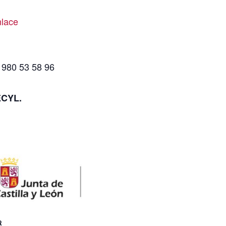
nlace
 980 53 58 96
CECYL.
R