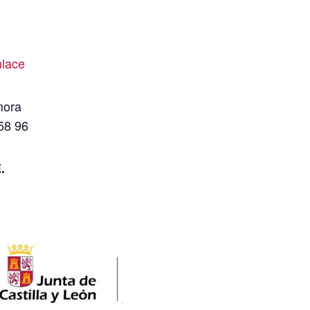
nlace
mora
58 96
.