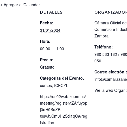
+ Agregar a iCalendar
DETALLES
ORGANIZADO
Fecha:
Cámara Oficial de
Comercio e Indust
31/01/2024
Zamora
Hora:
Teléfono:
09:00 - 11:00
980 533 182 / 98
Precio:
050
Gratuito
Correo electróni
Categorías del Evento:
info@camarazam
cursos
,
ICECYL
Ver la web Organ
https://us02web.zoom.us/
meeting/register/tZAlfuyop
j0oH9SoZB-
0isvJ5Cm3H2Sdi1qC#/reg
istration