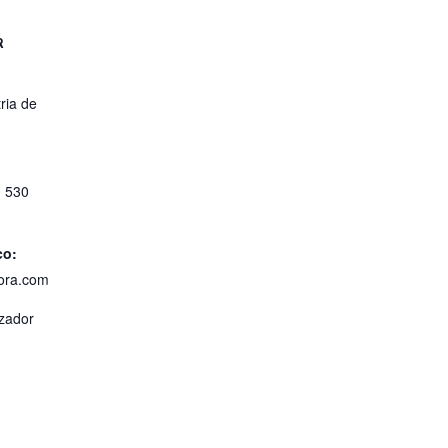
R
ria de
0 530
co:
ora.com
izador