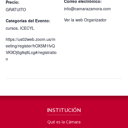
Correo electrónico:
Precio:
info@camarazamora.com
GRATUITO
Ver la web Organizador
Categorías del Evento:
cursos
,
ICECYL
https://us02web.zoom.us/m
eeting/register/hOX5M1fvQ
VKXOj5g8q8Lcg#/registratio
n
INSTITUCIÓN
Qué es la Cámara