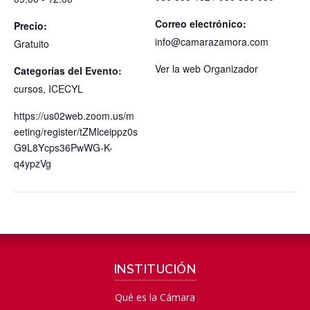
Correo electrónico:
Precio:
info@camarazamora.com
Gratuito
Ver la web Organizador
Categorías del Evento:
cursos
,
ICECYL
https://us02web.zoom.us/m
eeting/register/tZMlceippz0s
G9L8Ycps36PwWG-K-
q4ypzVg
INSTITUCIÓN
Qué es la Cámara