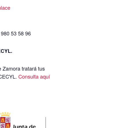
nlace
 980 53 58 96
CECYL.
e Zamora tratará tus
 ICECYL.
Consulta aquí