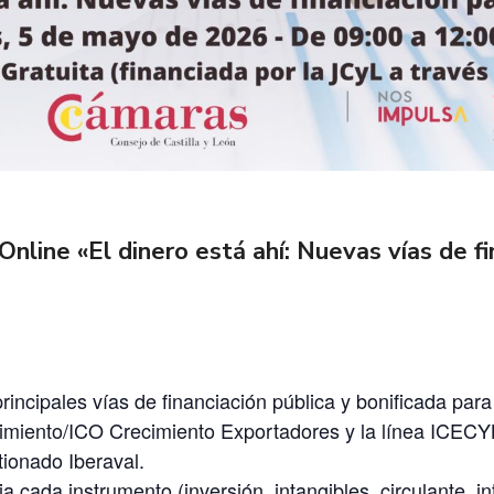
Online «El dinero está ahí: Nuevas vías de fi
principales vías de financiación pública y bonificada pa
iento/ICO Crecimiento Exportadores y la línea ICECYL
tionado Iberaval.
ia cada instrumento (inversión, intangibles, circulante, i