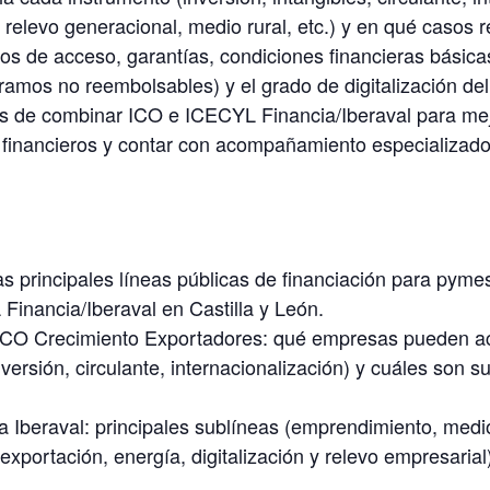
n, relevo generacional, medio rural, etc.) y en qué casos
itos de acceso, garantías, condiciones financieras básica
 tramos no reembolsables) y el grado de digitalización del
as de combinar ICO e ICECYL Financia/Iberaval para mej
s financieros y contar con acompañamiento especializado y
as principales líneas públicas de financiación para pym
 Financia/Iberaval en Castilla y León.
ICO Crecimiento Exportadores: qué empresas pueden ac
nversión, circulante, internacionalización) y cuáles son 
 Iberaval: principales sublíneas (emprendimiento, medio 
 exportación, energía, digitalización y relevo empresaria