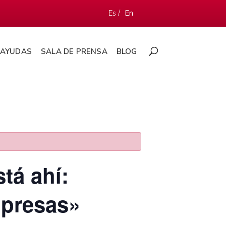
Es /
En
AYUDAS
SALA DE PRENSA
BLOG
tá ahí:
mpresas»