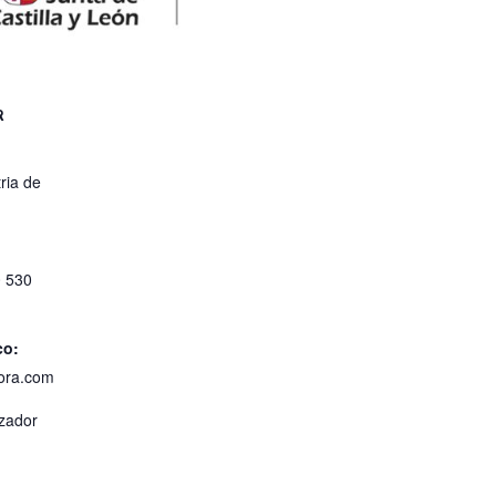
R
ria de
0 530
co:
ora.com
izador