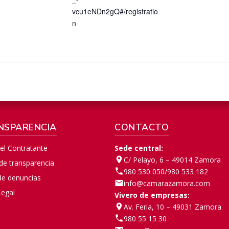
vcu1eNDn2gQ#/registratio
n
NSPARENCIA
CONTACTO
del Contratante
Sede central:
C/ Pelayo, 6 – 49014 Zamora
 de transparencia
980 530 050
/
980 533 182
de denuncias
info@camarazamora.com
Legal
Vivero de empresas:
Av. Feria, 10 – 49031 Zamora
980 55 15 30