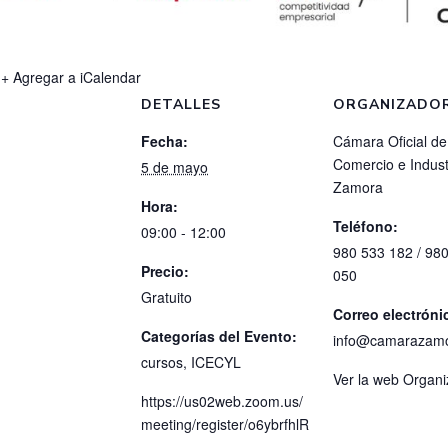
+ Agregar a iCalendar
DETALLES
ORGANIZADO
Fecha:
Cámara Oficial de
Comercio e Indust
5 de mayo
Zamora
Hora:
Teléfono:
09:00 - 12:00
980 533 182 / 98
Precio:
050
Gratuito
Correo electróni
Categorías del Evento:
info@camarazam
cursos
,
ICECYL
Ver la web Organ
https://us02web.zoom.us/
meeting/register/o6ybrfhlR
_-