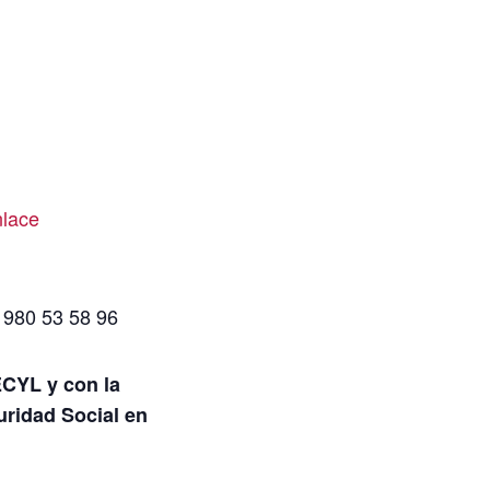
nlace
 980 53 58 96
ECYL y c
on la
uridad Social en