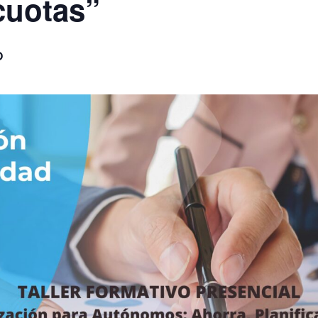
cuotas”
O