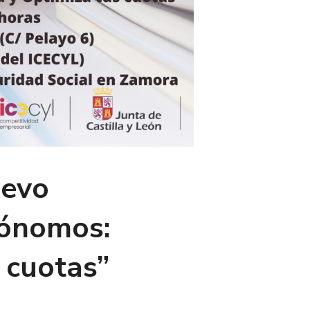
uevo
tónomos:
s cuotas”