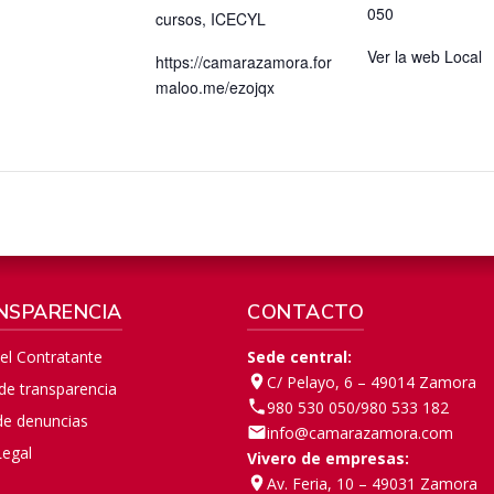
050
cursos
,
ICECYL
Ver la web Local
https://camarazamora.for
maloo.me/ezojqx
NSPARENCIA
CONTACTO
del Contratante
Sede central:
C/ Pelayo, 6 – 49014 Zamora
 de transparencia
980 530 050
/
980 533 182
de denuncias
info@camarazamora.com
Legal
Vivero de empresas:
Av. Feria, 10 – 49031 Zamora