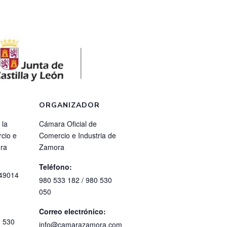
ORGANIZADOR
 la
Cámara Oficial de
cio e
Comercio e Industria de
ora
Zamora
Teléfono:
49014
980 533 182 / 980 530
050
Correo electrónico:
0 530
info@camarazamora.com