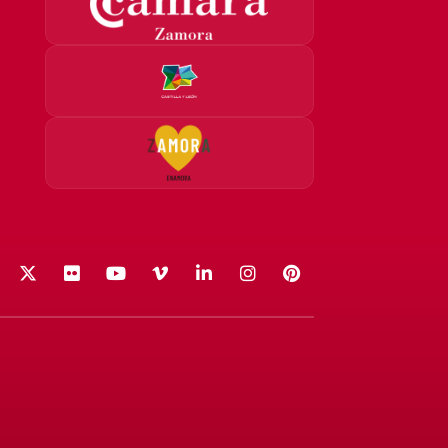
acebook
X (Twitter)
Flickr
YouTube
Vimeo
LinkedIn
Instagram
Pinterest