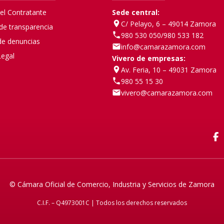
del Contratante
Sede central:
C/ Pelayo, 6 – 49014 Zamora
 de transparencia
980 530 050
/
980 533 182
de denuncias
info@camarazamora.com
Legal
Vivero de empresas:
Av. Feria, 10 – 49031 Zamora
980 55 15 30
vivero@camarazamora.com
F
© Cámara Oficial de Comercio, Industria y Servicios de Zamora
C.I.F. – Q4973001C | Todos los derechos reservados