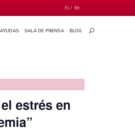
Es /
En
AYUDAS
SALA DE PRENSA
BLOG
el estrés en
emia”