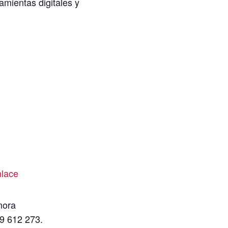
amientas digitales y
nlace
mora
79 612 273.