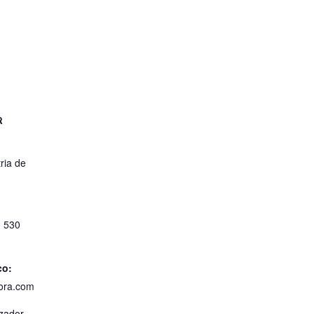
R
ria de
0 530
co:
ora.com
izador