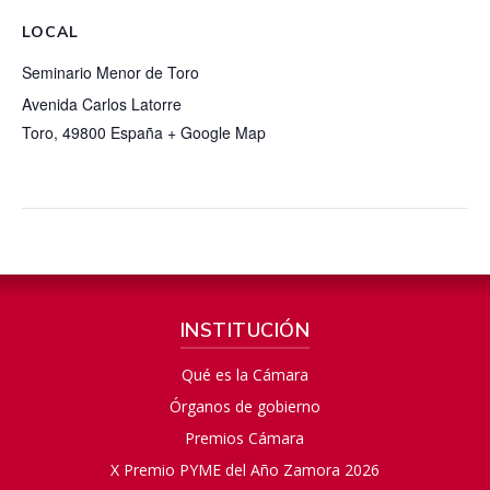
LOCAL
Seminario Menor de Toro
Avenida Carlos Latorre
Toro
,
49800
España
+ Google Map
INSTITUCIÓN
Qué es la Cámara
Órganos de gobierno
Premios Cámara
X Premio PYME del Año Zamora 2026