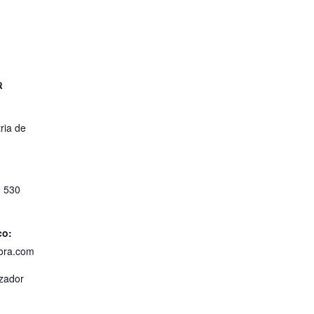
R
ria de
0 530
co:
ora.com
izador