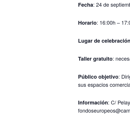
: 24 de septiem
Fecha
: 16:00h – 17
Horario
Lugar de celebració
: neces
Taller gratuito
: Di
Público objetivo
sus espacios comercia
: C/ Pel
Información
fondoseuropeos@camar