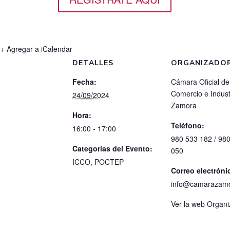
+ Agregar a iCalendar
DETALLES
ORGANIZADO
Fecha:
Cámara Oficial de
Comercio e Indust
24/09/2024
Zamora
Hora:
Teléfono:
16:00 - 17:00
980 533 182 / 98
Categorías del Evento:
050
ICCO
,
POCTEP
Correo electróni
info@camarazam
Ver la web Organ