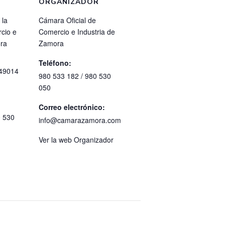
ORGANIZADOR
 la
Cámara Oficial de
cio e
Comercio e Industria de
ora
Zamora
Teléfono:
49014
980 533 182 / 980 530
050
Correo electrónico:
0 530
info@camarazamora.com
Ver la web Organizador