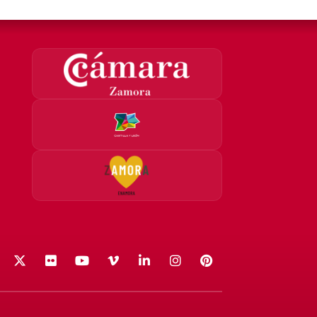
acebook
X (Twitter)
Flickr
YouTube
Vimeo
LinkedIn
Instagram
Pinterest