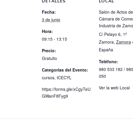
DETALLES
LOCAL
Fecha:
Salón de Actos de
Cámara de Comer
3 de junio
Industria de Zam
Hora:
C/ Pelayo 6, 1º
09:15 - 13:15
Zamora
,
Zamora
España
Precio:
Gratuito
Teléfono:
980 533 182 / 98
Categorías del Evento:
050
cursos
,
ICECYL
Ver la web Local
https://forms.gle/xCgyTeU
GWanF8Fyg9