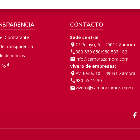
NSPARENCIA
CONTACTO
del Contratante
Sede central:
C/ Pelayo, 6 – 49014 Zamora
 de transparencia
980 530 050
/
980 533 182
de denuncias
info@camarazamora.com
Legal
Vivero de empresas:
Av. Feria, 10 – 49031 Zamora
980 55 15 30
vivero@camarazamora.com
F