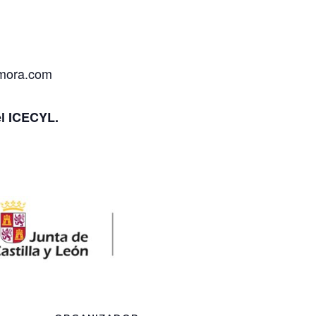
amora.com
el ICECYL.