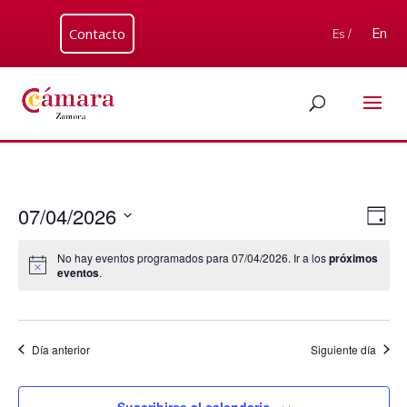
Contacto
En
Es /
Nav
Nav
07/04/2026
Día
de
de
Seleccionar
vis
vist
No hay eventos programados para 07/04/2026. Ir a los
próximos
fecha.
de
eventos
.
Eve
Día anterior
Siguiente día
Suscribirse al calendario