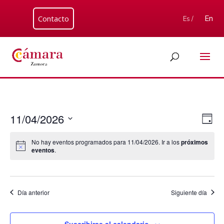
Contacto
En
Es /
Nav
Nav
11/04/2026
Día
de
de
Seleccionar
vis
vist
No hay eventos programados para 11/04/2026. Ir a los
próximos
fecha.
de
eventos
.
Eve
Día anterior
Siguiente día
Suscribirse al calendario