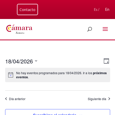
Contacto
En
Es /
Nav
Nav
18/04/2026
Día
de
de
Seleccionar
vis
vist
No hay eventos programados para 18/04/2026. Ir a los
próximos
fecha.
de
eventos
.
Eve
Día anterior
Siguiente día
Suscribirse al calendario