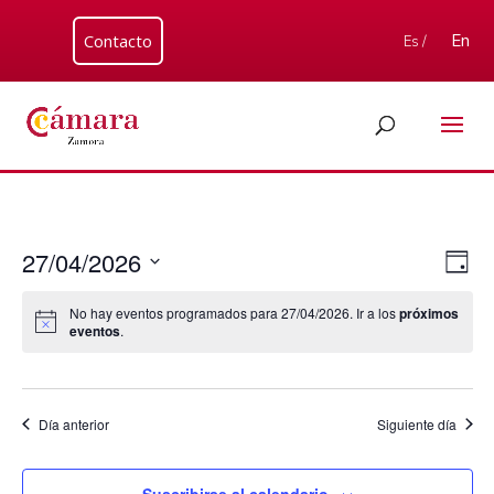
Contacto
En
Es /
Nav
Nav
27/04/2026
Día
de
de
Seleccionar
vis
vist
No hay eventos programados para 27/04/2026. Ir a los
próximos
fecha.
de
eventos
.
Eve
Día anterior
Siguiente día
Suscribirse al calendario