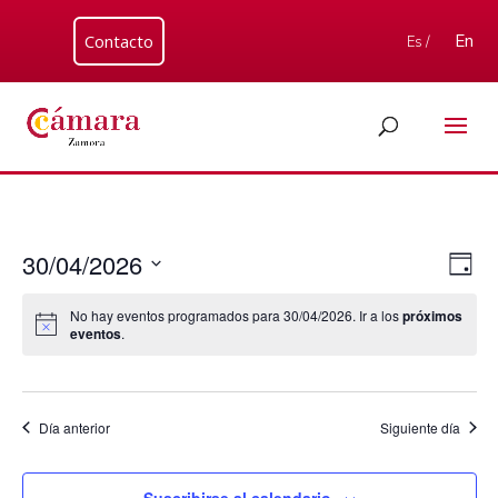
Contacto
En
Es /
Nav
Nav
30/04/2026
Día
de
de
Seleccionar
vis
vist
No hay eventos programados para 30/04/2026. Ir a los
próximos
fecha.
de
eventos
.
Eve
Día anterior
Siguiente día
Suscribirse al calendario