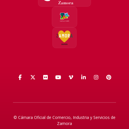
Facebook
X (Twitter)
Flickr
YouTube
Vimeo
LinkedIn
Instagra
Pinte
© Cámara Oficial de Comercio, Industria y Servicios de
Zamora