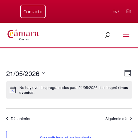
Contacto
En
Es /
Nav
Nav
21/05/2026
Día
de
de
Seleccionar
vis
vist
No hay eventos programados para 21/05/2026. Ir a los
próximos
fecha.
de
eventos
.
Eve
Día anterior
Siguiente día
Suscribirse al calendario