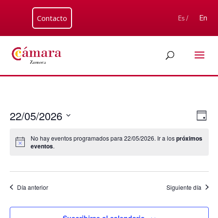
Contacto
En
Es /
Nav
Nav
22/05/2026
Día
de
de
Seleccionar
vis
vist
No hay eventos programados para 22/05/2026. Ir a los
próximos
fecha.
de
eventos
.
Eve
Día anterior
Siguiente día
Suscribirse al calendario