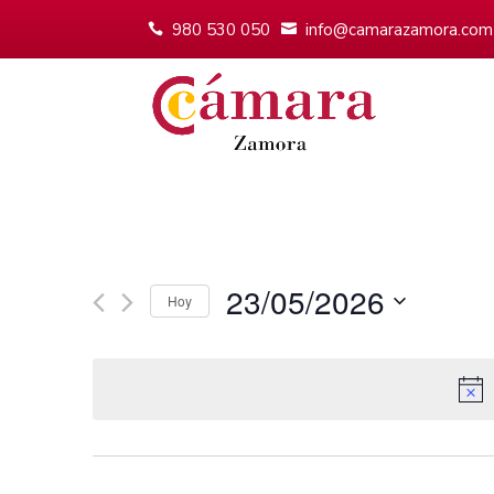
980 530 050
info@camarazamora.com
23/05/2026
Hoy
Seleccionar
fecha.