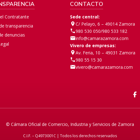
NSPARENCIA
CONTACTO
del Contratante
Sede central:
C/ Pelayo, 6 – 49014 Zamora
 de transparencia
980 530 050
/
980 533 182
de denuncias
info@camarazamora.com
Legal
Vivero de empresas:
Av. Feria, 10 – 49031 Zamora
980 55 15 30
vivero@camarazamora.com
F
© Cámara Oficial de Comercio, Industria y Servicios de Zamora
C.I.F. – Q4973001C | Todos los derechos reservados