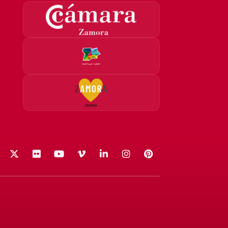
acebook
X (Twitter)
Flickr
YouTube
Vimeo
LinkedIn
Instagram
Pinterest