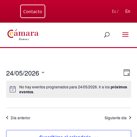
Contacto
En
Es /
Nav
Nav
24/05/2026
Día
de
de
Seleccionar
vis
vist
No hay eventos programados para 24/05/2026. Ir a los
próximos
fecha.
de
eventos
.
Eve
Día anterior
Siguiente día
Suscribirse al calendario