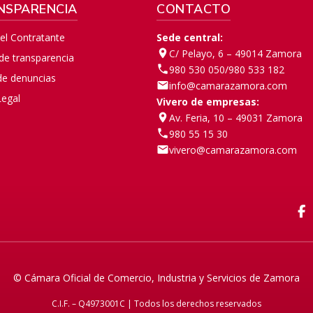
NSPARENCIA
CONTACTO
del Contratante
Sede central:
C/ Pelayo, 6 – 49014 Zamora
 de transparencia
980 530 050
/
980 533 182
de denuncias
info@camarazamora.com
Legal
Vivero de empresas:
Av. Feria, 10 – 49031 Zamora
980 55 15 30
vivero@camarazamora.com
F
© Cámara Oficial de Comercio, Industria y Servicios de Zamora
C.I.F. – Q4973001C | Todos los derechos reservados