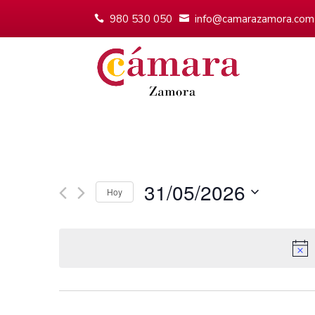
980 530 050
info@camarazamora.com
31/05/2026
Hoy
Seleccionar
fecha.