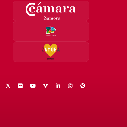
acebook
X (Twitter)
Flickr
YouTube
Vimeo
LinkedIn
Instagram
Pinterest